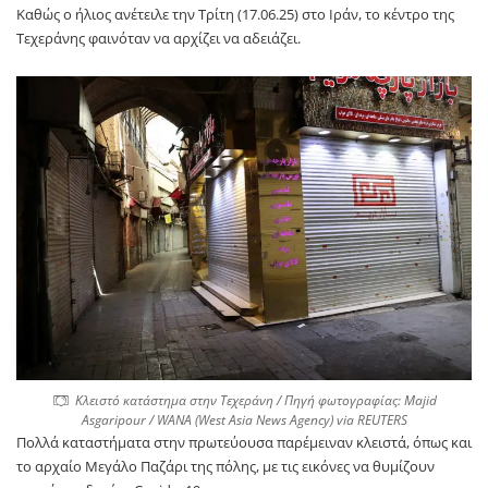
Καθώς ο ήλιος ανέτειλε την Τρίτη (17.06.25) στο Ιράν, το κέντρο της
Τεχεράνης φαινόταν να αρχίζει να αδειάζει.
Κλειστό κατάστημα στην Τεχεράνη / Πηγή φωτογραφίας: Majid
Asgaripour / WANA (West Asia News Agency) via REUTERS
Πολλά καταστήματα στην πρωτεύουσα παρέμειναν κλειστά, όπως και
το αρχαίο Μεγάλο Παζάρι της πόλης, με τις εικόνες να θυμίζουν