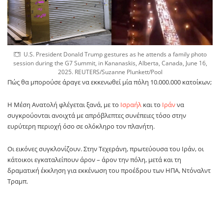
U.S. President Donald Trump gestures as he attends a family photo
session during the G7 Summit, in Kananaskis, Alberta, Canada, June 16,
2025. REUTERS/Suzanne Plunkett/Pool
Πώς θα μπορούσε άραγε να εκκενωθεί μία πόλη 10.000.000 κατοίκων;
Η Μέση Ανατολή φλέγεται ξανά, με το
Ισραήλ
και το
Ιράν
να
συγκρούονται ανοιχτά με απρόβλεπτες συνέπειες τόσο στην
ευρύτερη περιοχή όσο σε ολόκληρο τον πλανήτη.
Οι εικόνες συγκλονίζουν. Στην Τεχεράνη, πρωτεύουσα του Ιράν, οι
κάτοικοι εγκαταλείπουν άρον – άρον την πόλη, μετά και τη
δραματική έκκληση για εκκένωση του προέδρου των ΗΠΑ, Ντόναλντ
Τραμπ.