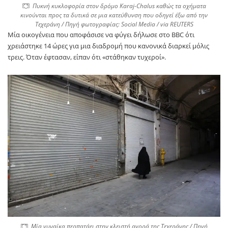
Πυκνή κυκλοφορία στον δρόμο Karaj-Chalus καθώς τα οχήματα
κινούνται προς τα δυτικά σε μια κατεύθυνση που οδηγεί έξω από την
Τεχεράνη / Πηγή φωτογραφίας: Social Media / via REUTERS
Μία οικογένεια που αποφάσισε να φύγει δήλωσε στο BBC ότι
χρειάστηκε 14 ώρες για μια διαδρομή που κανονικά διαρκεί μόλις
τρεις. Όταν έφτασαν, είπαν ότι «στάθηκαν τυχεροί».
Μία γυναίκα περπατάει στην κλειστή αγορά της Τεχεράνης / Πηγή