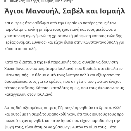
Φίληκας, Φίληξα, Φιλήκη, Φηλικίτη*.
Άγιοι Μανουήλ, Σαβέλ και Ισμαήλ
Και οι τρεις ήταν αδέλφια από την Περσία (ο πατέρας τους ήταν
πυρολάτρης, ενώ η μητέρα τους χριστιανή και τους μετέδωσε τη
χριστιανική αγωγή, ενώ τη χριστιανική μόρφωση κάποιος ευλαβής
Ιερέας ονόματι Εύνικος) και είχαν έλθει στην Κωνσταντινούπολη για
κάποια αποστολή.
Κατά το διάστημα της εκεί παραμονής τους, συνέβη να δουν στη
Χαλκηδόνα τον αυτοκράτορα Ιουλιανό, που θυσίαζε στα είδωλα εν
μέσω πομπής. Το θέαμα αυτό τους λύπησε πολύ και εξέφρασαν τη
δυσαρέσκεια τους για το κράτος, που ο ηγέτης του γινόταν ένοχος
τέτοιας ασέβειας. Κάποιοι καταδότες όμως, που τους άκουσαν, τους
κατάγγειλαν στον Ιουλιανό.
Αυτός διέταξε αμέσως οι τρεις Πέρσες ν’ αρνηθούν το Χριστό. Αλλά
και αυτοί με τη σειρά τους αποκρίθηκαν, ότι τους εαυτούς τους προ
πολλού είχαν αρνηθεί, και στον Ιησού που είχαν παραδομένη την
ψυχή τους, είναι έτοιμοι να χύσουν γι’ Αυτόν το αίμα τους. Τότε