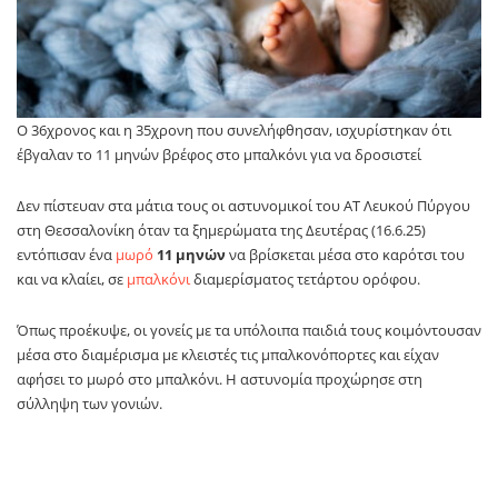
Ο 36χρονος και η 35χρονη που συνελήφθησαν, ισχυρίστηκαν ότι
έβγαλαν το 11 μηνών βρέφος στο μπαλκόνι για να δροσιστεί
Δεν πίστευαν στα μάτια τους οι αστυνομικοί του ΑΤ Λευκού Πύργου
στη Θεσσαλονίκη όταν τα ξημερώματα της Δευτέρας (16.6.25)
εντόπισαν ένα
μωρό
11 μηνών
να βρίσκεται μέσα στο καρότσι του
και να κλαίει, σε
μπαλκόνι
διαμερίσματος τετάρτου ορόφου.
Όπως προέκυψε, οι γονείς με τα υπόλοιπα παιδιά τους κοιμόντουσαν
μέσα στο διαμέρισμα με κλειστές τις μπαλκονόπορτες και είχαν
αφήσει το μωρό στο μπαλκόνι. Η αστυνομία προχώρησε στη
σύλληψη των γονιών.