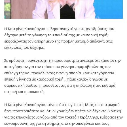
Η Κατερίνα Καινούργιου μίλησε ανοιχτά για τις αντιδράσεις που
δέχτηκε μετά τη γέννηση του παιδιού της με καισαρική τομή,
εκφράζοντας τον απορημένο της προβληματισμό απέναντι στις
επικρίσεις που δέχτηκε.
Σε πρόσφατη συνέντευξη, η παρουσιάστρια ανέφερε ότι κάποιοι την
κατηγόρησαν για τον τρόπο που γέννησε, αμφισβητώντας την
επιλογή της και προκαλώντας έντονη απορία. «Με κατηγόρησαν
επειδή γέννησα με καισαρική τομή… πάμε καλά;», δήλωσε με
σαρκαστική διάθεση, προσθέτοντας ότι η απόφαση ήταν καθαρά
ιατρική και προσωπική.
Η Κατερίνα Καινούργιου τόνισε ότι η υγεία της ίδιας και του μωρού
ήταν προτεραιότητα και ότι οι γονείς δεν πρέπει να δέχονται κριτική
για τις επιλογές τους γύρω από τον τοκετό. Παράλληλα, εξέφρασε την
ευγνωμοσύνη της για τη στήριξη από την οικογένεια και τους