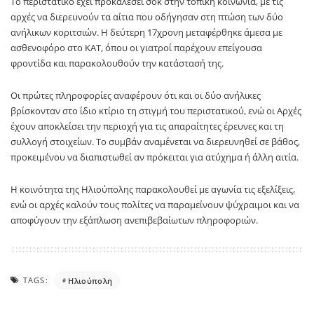
Το περιστατικό έχει προκαλέσει σοκ στην τοπική κοινωνία, με τις
αρχές να διερευνούν τα αίτια που οδήγησαν στη πτώση των δύο
ανήλικων κοριτσιών. Η δεύτερη 17χρονη μεταφέρθηκε άμεσα με
ασθενοφόρο στο ΚΑΤ, όπου οι γιατροί παρέχουν επείγουσα
φροντίδα και παρακολουθούν την κατάστασή της.
Οι πρώτες πληροφορίες αναφέρουν ότι και οι δύο ανήλικες
βρίσκονταν στο ίδιο κτίριο τη στιγμή του περιστατικού, ενώ οι Αρχές
έχουν αποκλείσει την περιοχή για τις απαραίτητες έρευνες και τη
συλλογή στοιχείων. Το συμβάν αναμένεται να διερευνηθεί σε βάθος,
προκειμένου να διαπιστωθεί αν πρόκειται για ατύχημα ή άλλη αιτία.
Η κοινότητα της Ηλιούπολης παρακολουθεί με αγωνία τις εξελίξεις,
ενώ οι αρχές καλούν τους πολίτες να παραμείνουν ψύχραιμοι και να
αποφύγουν την εξάπλωση ανεπιβεβαίωτων πληροφοριών.
TAGS:
Ηλιούπολη