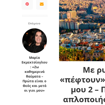
Κρήτη
Πελοπόννησος
Κυκλάδες
Πελοπόννησος
Επόμενο
Μαρία
Εκμεκτσίογλου
Με ρυ
: «Ζω
καθημερινά
«πέφτουν» 
θαύματα –
Πρώτα είναι ο
Θεός και μετά
μου 2 –
οι γιοι μου»
απλοποιήσ