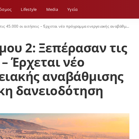
όσμος
Lifestyle
Media
Yγεία
ι αιτήσεις – Έρχεται νέο πρόγραμμα ενεργειακής αναβάθμισης κατοικιών με άτοκη δανειοδότηση
μου 2: Ξεπέρασαν τις
 – Έρχεται νέο
ειακής αναβάθμισης
κη δανειοδότηση