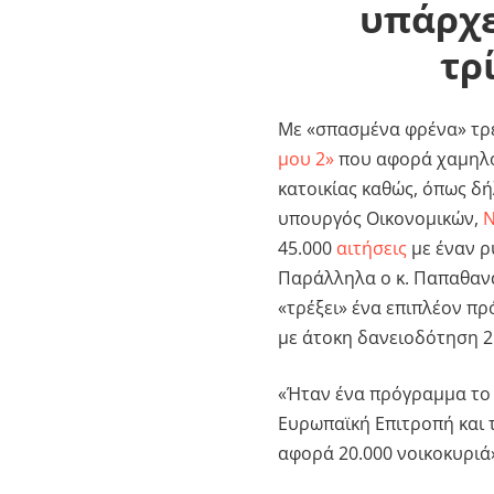
υπάρχε
τρ
Με «σπασμένα φρένα» τρέ
μου 2»
που αφορά χαμηλό
κατοικίας καθώς, όπως δ
υπουργός Οικονομικών,
Ν
45.000
αιτήσεις
με έναν ρ
Παράλληλα ο κ. Παπαθανά
«τρέξει» ένα επιπλέον π
με άτοκη δανειοδότηση 2
«Ήταν ένα πρόγραμμα το 
Ευρωπαϊκή Επιτροπή και 
αφορά 20.000 νοικοκυριά»