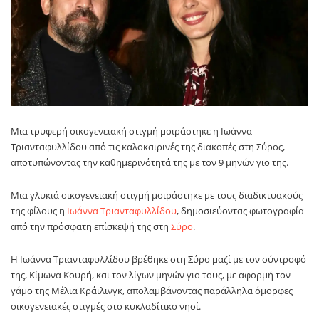
Μια τρυφερή οικογενειακή στιγμή μοιράστηκε η
Ιωάννα
Τριανταφυλλίδου
από τις καλοκαιρινές της διακοπές στη
Σύρος
,
αποτυπώνοντας την καθημερινότητά της με τον 9 μηνών γιο της.
Μια γλυκιά οικογενειακή στιγμή μοιράστηκε με τους διαδικτυακούς
της φίλους η
Ιωάννα Τριανταφυλλίδου
, δημοσιεύοντας φωτογραφία
από την πρόσφατη επίσκεψή της στη
Σύρο
.
Η Ιωάννα Τριανταφυλλίδου βρέθηκε στη Σύρο μαζί με τον σύντροφό
της, Κίμωνα Κουρή, και τον λίγων μηνών γιο τους, με αφορμή τον
γάμο της Μέλια Κράιλινγκ, απολαμβάνοντας παράλληλα όμορφες
οικογενειακές στιγμές στο κυκλαδίτικο νησί.