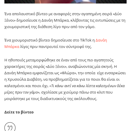
Ένα απολαυστικό βίντεο με αναφορές στην αγαπημένη σειρά «Δύο
Ξένοι» δημοσίευσε η Δανάη Μπάρκα, κλέβοντας τις εντυπώσεις με τη
χιουμοριστική της διάθεση λίγο πριν από τον γάμο.
Ένα χιουμοριστικό βίντεο δημοσίευσε στο TikTok η
Δανάη
Μπάρκα
λίγες πριν παντρευτεί τον σύντροφό της.
Η ηθοποιός μεταμορφώθηκε σε έναν από τους πιο αγαπητούς
χαρακτήρες της σειράς «Δύο Ξένοι», αναβιώνοντας μία σκηνή. Η
Δανάη Μπάρκα εμφανίζεται ως «Φλώρα», την οποία είχε ενσαρκώσει
η Χρυσούλα Διαβάτη, να προβληματίζεται για το ποιοι θα είναι οι
καλεσμένοι και ποιοι όχι.
«Τι κάνω αντί να κάνω λίστα καλεσμένων δέκα
μέρες πριν τον γάμο»,
σχολίασε με χιούμορ πάνω στο κλιπ που
μοιράστηκε με τους διαδικτυακούς της ακόλουθους.
Δείτε το βίντεο