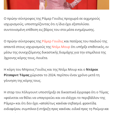
Ο πρώην σύντροφος της
Ράμερ Γουίλις
προχωρά σε αιχμηρούς
ισχυρισμούς, υποστηρίζοντας ότι η ίδια έχει εξαπολύσει
συντονισμένη επίθεση εις βάρος του στα μέσα ενημέρωσης.
Ο πρώην σύντροφος της
Ράμερ Γουίλις
και πατέρας του παιδιού της
απαντά στους ισχυρισμούς της
Ντέμι Μουρ
ότι υπήρξε επιθετικός, εν
μέσω της συνεχιζόμενης δικαστικής διαμάχης για την επιμέλεια της
3χρονης κόρης τους, Λουέτα.
Η κόρη του Μπρους Γουίλις και της Ντέμι Μουρ και ο
Ντέρεκ
Ρίτσαρντ Τόμας
χώρισαν το 2024, περίπου έναν χρόνο μετά τη
γέννηση της κόρης τους.
Η σταρ του Χόλιγουντ υποστήριξε σε δικαστικά έγγραφα ότι ο Τόμας
«φαίνεται να θέλει να υπαγορεύει και να ελέγχει το περιβάλλον της
Ράμερ» και ότι δεν έχει
«απολύτως κανέναν σεβασμό, φροντίδα,
ενδιαφέρον, συμπόνια ή στήριξη προς κανέναν, ειδικά προς τη Ρούμερ και