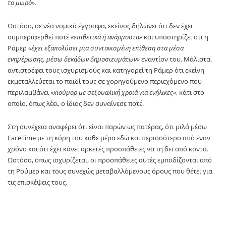
το μωρό».
Ωστόσο, σε νέα νομικά έγγραφα, εκείνος δηλώνει ότι δεν έχει
συμπεριφερθεί ποτέ
«επιθετικά ή ανάρμοστα»
και υποστηρίζει ότι η
Ράμερ
«έχει εξαπολύσει μια συντονισμένη επίθεση στα μέσα
ενημέρωσης, μέσω δεκάδων δημοσιευμάτων»
εναντίον του. Μάλιστα,
αντιστρέφει τους ισχυρισμούς και κατηγορεί τη Ράμερ ότι εκείνη
εκμεταλλεύεται το παιδί τους σε χορηγούμενο περιεχόμενο που
περιλαμβάνει
«xιούμορ με σεξουαλική χροιά για ενήλικες»
, κάτι στο
οποίο, όπως λέει, ο ίδιος δεν συναίνεσε ποτέ.
Στη συνέχεια αναφέρει ότι είναι παρών ως πατέρας, ότι μιλά μέσω
FaceTime με τη κόρη του κάθε μέρα εδώ και περισσότερο από έναν
χρόνο και ότι έχει κάνει αρκετές προσπάθειες να τη δει από κοντά.
Ωστόσο, όπως ισχυρίζεται, οι προσπάθειες αυτές εμποδίζονται από
τη Ρούμερ και τους συνεχώς μεταβαλλόμενους όρους που θέτει για
τις επισκέψεις τους.