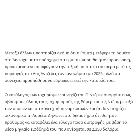
Μεταξύ άλλων υποστηρίζει ακόμη ότι η Ράμερ μετέφερε τη Λουέτα
στο Άινταχο με το πρόσχημα ότι η μετακίνηση θα ήταν προσωρινή,
προκειμένου να αποφύγουν την τοξική ποιότητα του αέρα μετά τις
πυρκαγιές στο Λος Άντζελες τον Ιανουάριο του 2025, αλλά στη
συνέχεια προσπάθησε να εδραιώσει εκεί την κατοικία τους.
Ο κατάλογος των ισχυρισμών συνεχίζεται. Ο Ντέρεκ απορρίπτει ως
αβάσιμους όλους τους ισχυρισμούς της Ράμερ και της Ντέμι, μεταξύ
των οποίων και ότι κάνει χρήση ναρκωτικών και ότι δεν στηρίζει
οικονομικά τη Λουέτα. Δηλώνει στο δικαστήριο ότι θα ήταν
πρόθυμος να καταβάλει ένα εύλογο ποσό διατροφής, με βάση το
μέσο μηνιαίο εισόδημά του, που ανέρχεται σε 2.350 δολάρια.