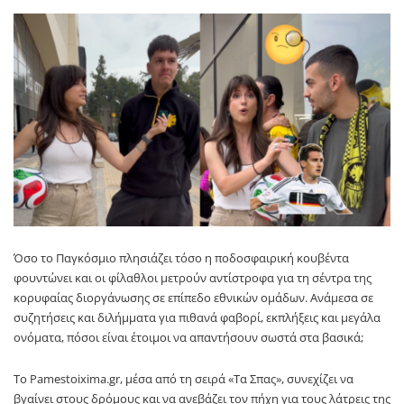
Όσο το Παγκόσμιο πλησιάζει τόσο η ποδοσφαιρική κουβέντα
φουντώνει και οι φίλαθλοι μετρούν αντίστροφα για τη σέντρα της
κορυφαίας διοργάνωσης σε επίπεδο εθνικών ομάδων. Ανάμεσα σε
συζητήσεις και διλήμματα για πιθανά φαβορί, εκπλήξεις και μεγάλα
ονόματα, πόσοι είναι έτοιμοι να απαντήσουν σωστά στα βασικά;
Το Pamestoixima.gr, μέσα από τη σειρά «Τα Σπας», συνεχίζει να
βγαίνει στους δρόμους και να ανεβάζει τον πήχη για τους λάτρεις της