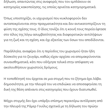
δήλωση, απαντώντας στις αναφορές που τον εμπλέκουν σε
κατηγορίες κακοποίησης, τις οποίες αρνείται κατηγορηματικά.
Όπως υποστηρίζει, οι ισχυρισμοί που κυκλοφορούν δεν
ανταποκρίνονται στην πραγματικότητα και δεν αντικατοπτρίζουν τη
φύση της σχέσης τους. Ο ίδιος τονίζει ότι η κοινή τους πορεία έφτασε
στο τέλος της λόγω ασυμβατότητας και διαφορετικών αντιλήψεων
για τη ζωή και τη σχέση, και όχι εξαιτίας των όσων του αποδίδονται.
Παράλληλα, αναφέρει ότι η περίοδος του χωρισμού ήταν ήδη
δύσκολη για το ζευγάρι, καθώς είχαν αρχίσει να απομακρύνονται
συναισθηματικά, κάτι που οδήγησε τελικά στην απόφαση να
ακολουθήσουν χωριστούς δρόμους.
Η τοποθέτησή του έρχεται σε μια στιγμή που το ζήτημα έχει λάβει
δημοσιότητα, με την πλευρά του να επιδιώκει να αποσαφηνίσει τη
δική της θέση απέναντι στις κατηγορίες που έχουν διατυπωθεί.
Μέχρι στιγμής δεν έχει υπάρξει επίσημη περαιτέρω αντίδραση από
την πλευρά της Ράμερ Γουίλις σχετικά με τη δήλωση του πρώην