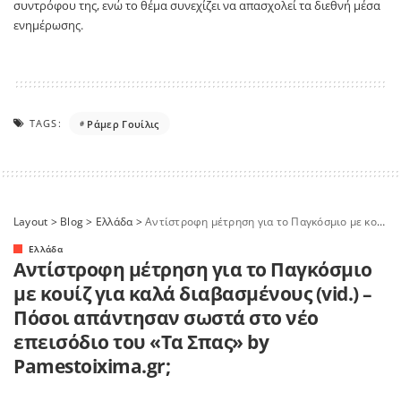
συντρόφου της, ενώ το θέμα συνεχίζει να απασχολεί τα διεθνή μέσα
ενημέρωσης.
TAGS:
Ράμερ Γουίλις
Layout
>
Blog
>
Ελλάδα
>
Αντίστροφη μέτρηση για το Παγκόσμιο με κουίζ για καλά διαβασμένους (vid.) – Πόσοι απάντησαν σωστά στο νέο επεισόδιο του «Τα Σπας» by Pamestoixima.gr;
Ελλάδα
Αντίστροφη μέτρηση για το Παγκόσμιο
με κουίζ για καλά διαβασμένους (vid.) –
Πόσοι απάντησαν σωστά στο νέο
επεισόδιο του «Τα Σπας» by
Pamestoixima.gr;