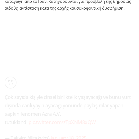
καταγωγή από το Ιράν. Κατηγορούνται για προσβολή της δημοσίας
αιδούς, αντίσταση κατά της αρχής και συκοφαντική δυσφήμιση.
Çok sayıda kişiyle cinsel birliktelik yaşayacağı ve bunu yurt
dışında canlı yayınlayacağı yönünde paylaşımlar yapan
sapkın fenomen Azra A.V.
tutuklandı
pic.twitter.com/zTpXNM8xQW
— Takvim (@takvim)
January 18, 2025