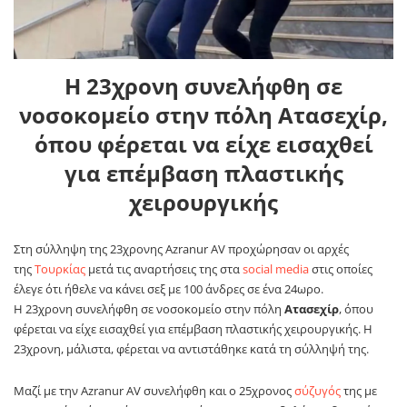
Η 23χρονη συνελήφθη σε
νοσοκομείο στην πόλη Ατασεχίρ,
όπου φέρεται να είχε εισαχθεί
για επέμβαση πλαστικής
χειρουργικής
Στη σύλληψη της 23χρονης Azranur AV προχώρησαν οι αρχές
της
Τουρκίας
μετά τις αναρτήσεις της στα
social media
στις οποίες
έλεγε ότι ήθελε να κάνει σεξ με 100 άνδρες σε ένα 24ωρο.
Η 23χρονη συνελήφθη σε νοσοκομείο στην πόλη
Ατασεχίρ
, όπου
φέρεται να είχε εισαχθεί για επέμβαση πλαστικής χειρουργικής. Η
23χρονη, μάλιστα, φέρεται να αντιστάθηκε κατά τη σύλληψή της.
Μαζί με την Azranur AV συνελήφθη και ο 25χρονος
σύζυγός
της με