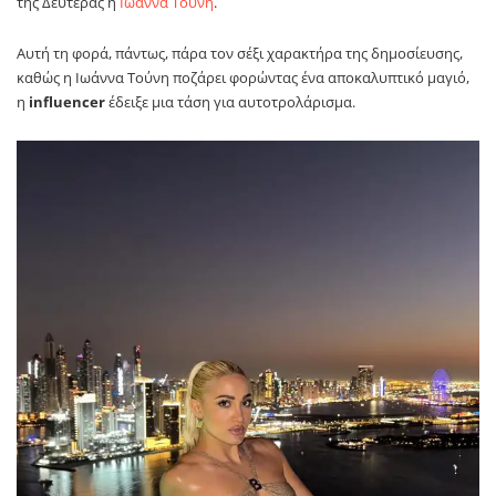
της Δευτέρας η
Ιωάννα Τούνη
.
Αυτή τη φορά, πάντως, πάρα τον σέξι χαρακτήρα της δημοσίευσης,
καθώς η Ιωάννα Τούνη ποζάρει φορώντας ένα αποκαλυπτικό μαγιό,
η
influencer
έδειξε μια τάση για αυτοτρολάρισμα.