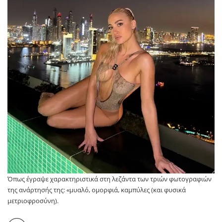
Όπως έγραψε χαρακτηριστικά στη λεζάντα των τριών φωτογραφιών
της ανάρτησής της: «μυαλό, ομορφιά, καμπύλες (και φυσικά
μετριοφροσύνη).