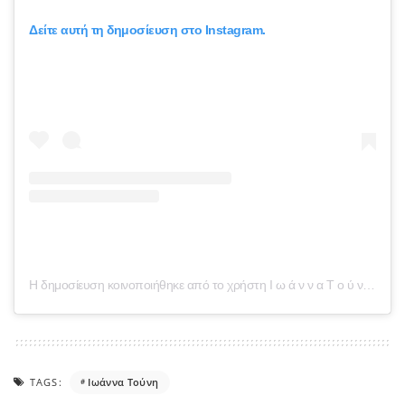
Δείτε αυτή τη δημοσίευση στο Instagram.
Η δημοσίευση κοινοποιήθηκε από το χρήστη Ι ω ά ν ν α Τ ο ύ ν η (@j.touni)
TAGS:
Ιωάννα Τούνη