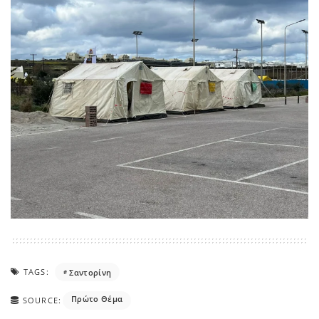
TAGS:
Σαντορίνη
Πρώτο Θέμα
SOURCE: