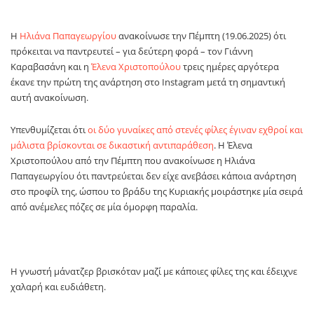
Η
Ηλιάνα Παπαγεωργίου
ανακοίνωσε την Πέμπτη (19.06.2025) ότι
πρόκειται να παντρευτεί – για δεύτερη φορά – τον Γιάννη
Καραβασάνη και η
Έλενα Χριστοπούλου
τρεις ημέρες αργότερα
έκανε την πρώτη της ανάρτηση στο Instagram μετά τη σημαντική
αυτή ανακοίνωση.
Υπενθυμίζεται ότι
οι δύο γυναίκες από στενές φίλες έγιναν εχθροί και
μάλιστα βρίσκονται σε δικαστική αντιπαράθεση
. Η Έλενα
Χριστοπούλου από την Πέμπτη που ανακοίνωσε η Ηλιάνα
Παπαγεωργίου ότι παντρεύεται δεν είχε ανεβάσει κάποια ανάρτηση
στο προφίλ της, ώσπου το βράδυ της Κυριακής μοιράστηκε μία σειρά
από ανέμελες πόζες σε μία όμορφη παραλία.
Η γνωστή μάνατζερ βρισκόταν μαζί με κάποιες φίλες της και έδειχνε
χαλαρή και ευδιάθετη.