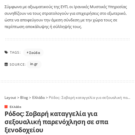
Σύμφωνα με αξιωματικούς της ΕΥΠ, οι Ιρανικές Μυστικές Υπηρεσίας
συνηθίζουν να τους στρατολογούν για επιχειρήσεις στο εξωτερικό,
ώστε να αποφεύγουν την άμεση σύνδεση με την χώρα τους σε
περίπτωση αποκάλυψης ή σύλληψής τους.
TAGS:
Σούδα
in.gr
SOURCE:
Layout
>
Blog
>
Ελλάδα
>
Ρόδος: Σοβαρή καταγγελία για σεξουαλική παρενόχληση σε σπα ξενοδοχείου
Ελλάδα
Ρόδος: Σοβαρή καταγγελία για
σεξουαλική παρενόχληση σε σπα
ξενοδοχείου