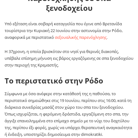
ξενοδοχείου
Υπό εξέταση είναι σοβαρή καταγγελία που έγινε από Βρετανίδα
τουρίστρια την Κυριακή 22 Ιουνίου στην αστυνομία στην Ρόδο,
αναφορικά με περιστατικό
σεξουαλικής παρενόχλησης
.
Η 37χρονη, η οποία βρισκόταν στο νησί για θερινές διακοπές,
υπέβαλε επίσημη μήνυση εις βάρος εργαζόμενης σε σπα ξενοδοχείου
στην περιοχή της Κρεμαστής.
Το περιστατικό στην Ρόδο
Σύμφωνα με όσα ανέφερε στην κατάθεσή της η παθούσα, το
περιστατικό σημειώθηκε στις 19 Ιουνίου, περίπου στις 16:00, κατά τη
διάρκεια συνεδρίας μασάζ στον χώρο του σπα του ξενοδοχείου.
Όπως ισχυρίζεται, η φερόμενη δράστιδα, εργαζόμενη στο σπα, την
άγγιξε επανειλημμένα στο επίμαχο σημείο με το νύχι του δαχτύλου
της, περίπου έξι φορές, χωρίς να υπάρχει θεραπευτική αναγκαιότητα
ή ένδειξη, υποστηρίζει δημοσίευμα στην dimokratiki.