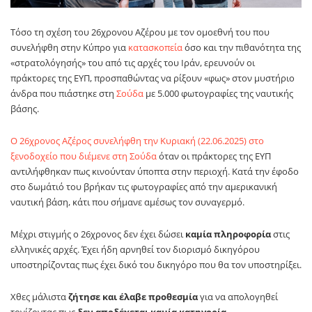
Τόσο τη σχέση του 26χρονου Αζέρου με τον ομοεθνή του που
συνελήφθη στην Κύπρο για
κατασκοπεία
όσο και την πιθανότητα της
«στρατολόγησής» του από τις αρχές του Ιράν, ερευνούν οι
πράκτορες της ΕΥΠ, προσπαθώντας να ρίξουν «φως» στον μυστήριο
άνδρα που πιάστηκε στη
Σούδα
με 5.000 φωτογραφίες της ναυτικής
βάσης.
Ο 26χρονος Αζέρος συνελήφθη την Κυριακή (22.06.2025) στο
ξενοδοχείο που διέμενε στη Σούδα
όταν οι πράκτορες της ΕΥΠ
αντιλήφθηκαν πως κινούνταν ύποπτα στην περιοχή. Κατά την έφοδο
στο δωμάτιό του βρήκαν τις φωτογραφίες από την αμερικανική
ναυτική βάση, κάτι που σήμανε αμέσως τον συναγερμό.
Μέχρι στιγμής ο 26χρονος δεν έχει δώσει
καμία πληροφορία
στις
ελληνικές αρχές. Έχει ήδη αρνηθεί τον διορισμό δικηγόρου
υποστηρίζοντας πως έχει δικό του δικηγόρο που θα τον υποστηρίξει.
Χθες μάλιστα
ζήτησε και έλαβε προθεσμία
για να απολογηθεί