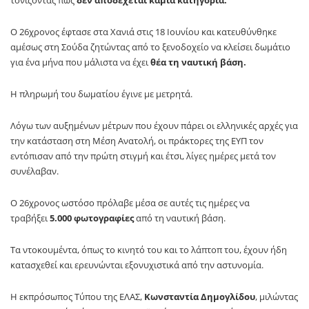
τονίζοντας πως
δεν αποδέχεται καμία κατηγορία.
Ο 26χρονος έφτασε στα Χανιά στις 18 Ιουνίου και κατευθύνθηκε
αμέσως στη Σούδα ζητώντας από το ξενοδοχείο να κλείσει δωμάτιο
για ένα μήνα που μάλιστα να έχει
θέα τη ναυτική βάση.
Η πληρωμή του δωματίου έγινε με μετρητά.
Λόγω των αυξημένων μέτρων που έχουν πάρει οι ελληνικές αρχές για
την κατάσταση στη Μέση Ανατολή, οι πράκτορες της ΕΥΠ τον
εντόπισαν από την πρώτη στιγμή και έτσι, λίγες ημέρες μετά τον
συνέλαβαν.
Ο 26χρονος ωστόσο πρόλαβε μέσα σε αυτές τις ημέρες να
τραβήξει
5.000 φωτογραφίες
από τη ναυτική βάση.
Τα ντοκουμέντα, όπως το κινητό του και το λάπτοπ του, έχουν ήδη
κατασχεθεί και ερευνώνται εξονυχιστικά από την αστυνομία.
Η εκπρόσωπος Τύπου της ΕΛΑΣ,
Κωνσταντία Δημογλίδου
, μιλώντας