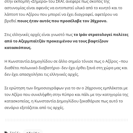
στην εκπομπή «Σήμερα» του ΣΚΑΪ, ανέφερε πως σκοπός της
αστυνομίας είναι αφενός να εντοπιστεί υλικό από το κινητό και το
λάπτοπ του Αζέρου που μπορεί να έχει διαγραφεί, αφετέρου να
βρεθεί
ποιος ήταν αυτός που προσέλαβε τον 26χρονο.
Στις ελληνικές αρχές είναι γνωστό πως
το Ιράν στρατολογεί πολίτες
από το Αζερμπαϊτζάν προκειμένου να τους βαφτίζουν
κατασκόπους.
Η Κωνσταντία Δημογλίδου σε άλλο σημείο τόνισε πως ο Αζέρος –που
διαθέτει πολωνικό διαβατήριο- δεν έχει έρθει ξανά στη χώρα μας και
δεν έχει απασχολήσει τις ελληνικές αρχές.
Σε ερώτηση των δημοσιογράφων για το αν ο 26χρονος εμπλέκεται με
τον Αζέρο που συνελήφθη στην Κύπρο και πάλι με την κατηγορία της
κατασκοπείας, η Κωνσταντία Δημογλίδου ξεκαθάρισε πως αυτό το
σενάριο εξετάζεται από τις αρχές.
TAGS: