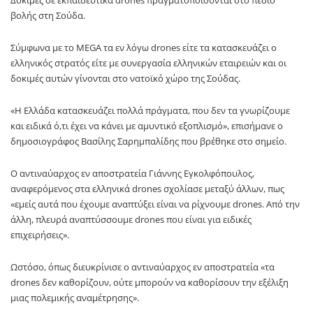
βολής στη Σούδα.
Σύμφωνα με το MEGA τα εν λόγω drones είτε τα κατασκευάζει ο
ελληνικός στρατός είτε με συνεργασία ελληνικών εταιρειών και οι
δοκιμές αυτών γίνονται στο νατοϊκό χώρο της Σούδας.
«Η Ελλάδα κατασκευάζει πολλά πράγματα, που δεν τα γνωρίζουμε
και ειδικά ό,τι έχει να κάνει με αμυντικό εξοπλισμό», επισήμανε ο
δημοσιογράφος Βασίλης Σαρημπαλίδης που βρέθηκε στο σημείο.
Ο αντιναύαρχος εν αποστρατεία Γιάννης Εγκολφόπουλος,
αναφερόμενος στα ελληνικά drones σχολίασε μεταξύ άλλων, πως
«εμείς αυτά που έχουμε αναπτύξει είναι να ρίχνουμε drones. Από την
άλλη, πλευρά αναπτύσσουμε drones που είναι για ειδικές
επιχειρήσεις».
Ωστόσο, όπως διευκρίνισε ο αντιναύαρχος εν αποστρατεία «τα
drones δεν καθορίζουν, ούτε μπορούν να καθορίσουν την εξέλιξη
μιας πολεμικής αναμέτρησης».