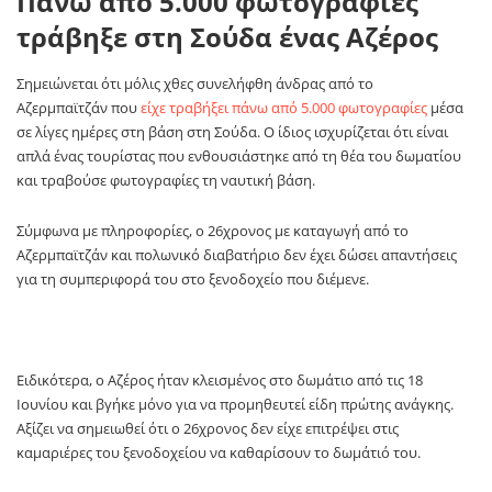
Πάνω από 5.000 φωτογραφίες
τράβηξε στη Σούδα ένας Αζέρος
Σημειώνεται ότι μόλις χθες συνελήφθη άνδρας από το
Αζερμπαϊτζάν που
είχε τραβήξει πάνω από 5.000 φωτογραφίες
μέσα
σε λίγες ημέρες στη βάση στη Σούδα. Ο ίδιος ισχυρίζεται ότι είναι
απλά ένας τουρίστας που ενθουσιάστηκε από τη θέα του δωματίου
και τραβούσε φωτογραφίες τη ναυτική βάση.
Σύμφωνα με πληροφορίες, ο 26χρονος με καταγωγή από το
Αζερμπαϊτζάν και πολωνικό διαβατήριο δεν έχει δώσει απαντήσεις
για τη συμπεριφορά του στο ξενοδοχείο που διέμενε.
Ειδικότερα, ο Αζέρος ήταν κλεισμένος στο δωμάτιο από τις 18
Ιουνίου και βγήκε μόνο για να προμηθευτεί είδη πρώτης ανάγκης.
Αξίζει να σημειωθεί ότι ο 26χρονος δεν είχε επιτρέψει στις
καμαριέρες του ξενοδοχείου να καθαρίσουν το δωμάτιό του.