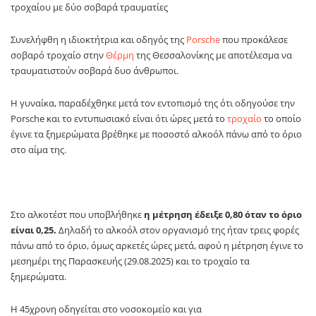
τροχαίου με δύο σοβαρά τραυματίες
Συνελήφθη η ιδιοκτήτρια και οδηγός της
Porsche
που προκάλεσε
σοβαρό τροχαίο στην
Θέρμη
της Θεσσαλονίκης με αποτέλεσμα να
τραυματιστούν σοβαρά δυο άνθρωποι.
Η γυναίκα, παραδέχθηκε μετά τον εντοπισμό της ότι οδηγούσε την
Porsche και το εντυπωσιακό είναι ότι ώρες μετά το
τροχαίο
το οποίο
έγινε τα ξημερώματα βρέθηκε με ποσοστό αλκοόλ πάνω από το όριο
στο αίμα της.
Στο αλκοτέστ που υποβλήθηκε
η μέτρηση έδειξε 0,80 όταν το όριο
είναι 0,25.
Δηλαδή το αλκοόλ στον οργανισμό της ήταν τρεις φορές
πάνω από το όριο, όμως αρκετές ώρες μετά, αφού η μέτρηση έγινε το
μεσημέρι της Παρασκευής (29.08.2025) και το τροχαίο τα
ξημερώματα.
Η 45χρονη οδηγείται στο νοσοκομείο και για