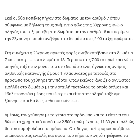
Εκεί οι δύο κοπέλες πήγαν στο δωμάτιο με τον αριθμό 7 όπου
σύμφωνα με δήλωση τους ανέμενε ο φίλος της 33χρονης, ενώ ο
οδηγός του ταξί μετέβη στο δωμάτιο με τον αριθμό 18 και περίμενε
την 23χρονη η οποία ανέβηκε στο δωμάτιο στις 2:00 τα ξημερώματα.
Στη συνέχεια η 23χρονη αρκετές φορές ανεβοκατέβαινε στο δωμάτιο
7 και επέστρεψε στο δωμάτιο 18. Περιπου στις 7:00 το πρωί και ενώ ο
οδηγός ταξί ηταν μονος του στο δωμάτιο ένας άγνωστος άνδρας
αλβανικής καταγωγής ύψους 1.70 αδύνατος με τατουάζ στο
πρόσωπο του χτύπησε την πόρτα. Οταν εκείνος άνοιξε ο άγνωστος
εισήλθε στο δωμάτιο με την απειλή πιστολιού το οποίο όπλισε και
έβαλε τσαντάκι μέσης που έφερε και είπε στον οδηγό ταξί: «με
ξύπνησες και θα δεις τι θα σου κάνω…».
Αμέσως, τον χτύπησε με τα χέρια στο πρόσωπο και του είπε να του
δώσει το χρηματικό ποσό των 2.500 ευρώ μέχρι τις 11:30 γιατί αλλιώς
θα τον πυροβολήσει το πρόσωπο. Ο οδηγός ταξί τρομοκρατήθηκε
υπάκουσε στις εντολές και αφού του πήρε το κινητό τηλέφωνο τα