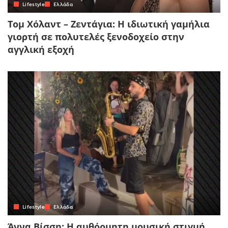
Lifestyle
Ελλάδα
Τομ Χόλαντ – Ζεντάγια: Η ιδιωτική γαμήλια
γιορτή σε πολυτελές ξενοδοχείο στην
αγγλική εξοχή
Lifestyle
Ελλάδα
Άννα Βίσση: Η αυθόρμητη μουσική στιγμή