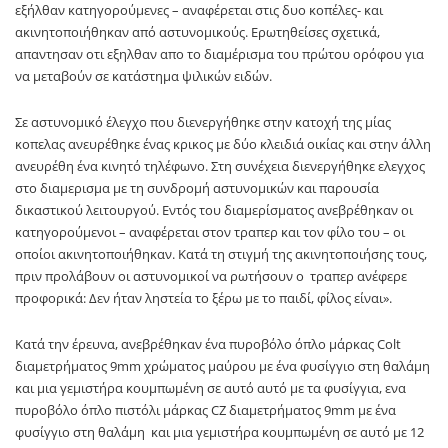
εξήλθαν κατηγορούμενες – αναφέρεται στις δυο κοπέλες- και
ακινητοποιήθηκαν από αστυνομικούς. Ερωτηθείσες σχετικά,
απαντησαν οτι εξηλθαν απο το διαμέρισμα του πρώτου ορόφου για
να μεταβούν σε κατάστημα ψιλικών ειδών.
Σε αστυνομικό έλεγχο που διενεργήθηκε στην κατοχή της μίας
κοπελας ανευρέθηκε ένας κρικος με δύο κλειδιά οικίας και στην άλλη
ανευρέθη ένα κινητό τηλέφωνο. Στη συνέχεια διενεργήθηκε ελεγχος
στο διαμερισμα με τη συνδρομή αστυνομικών και παρουσία
δικαστικού λειτουργού. Εντός του διαμερίσματος ανεβρέθηκαν οι
κατηγορούμενοι – αναφέρεται στον τραπερ και τον φίλο του – οι
οποίοι ακινητοποιήθηκαν. Κατά τη στιγμή της ακινητοποιήσης τους,
πριν προλάβουν οι αστυνομικοί να ρωτήσουν ο τραπερ ανέφερε
προφορικά: Δεν ήταν ληστεία το ξέρω με το παιδί, φίλος είναι».
Κατά την έρευνα, ανεβρέθηκαν ένα πυροβόλο όπλο μάρκας Colt
διαμετρήματος 9mm χρώματος μαύρου με ένα φυσίγγιο στη θαλάμη
και μια γεμιστήρα κουμπωμένη σε αυτό αυτό με τα φυσίγγια, ενα
πυροβόλο όπλο πιστόλι μάρκας CZ διαμετρήματος 9mm με ένα
φυσίγγιο στη θαλάμη και μια γεμιστήρα κουμπωμένη σε αυτό με 12