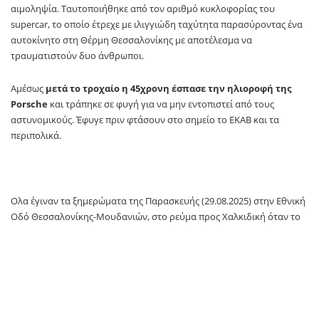
αιμοληψία. Ταυτοποιήθηκε από τον αριθμό κυκλοφορίας του
supercar, το οποίο έτρεχε με ιλιγγιώδη ταχύτητα παρασύροντας ένα
αυτοκίνητο στη Θέρμη Θεσσαλονίκης με αποτέλεσμα να
τραυματιστούν δυο άνθρωποι.
Αμέσως
μετά το τροχαίο η 45χρονη έσπασε την ηλιοροφή της
Porsche
και τράπηκε σε φυγή για να μην εντοπιστεί από τους
αστυνομικούς. Έφυγε πριν φτάσουν στο σημείο το ΕΚΑΒ και τα
περιπολικά.
Ολα έγιναν τα ξημερώματα της Παρασκευής (29.08.2025) στην Εθνική
Οδό Θεσσαλονίκης-Μουδανιών, στο ρεύμα προς Χαλκιδική όταν το
πολυτελές αυτοκίνητο τρέχοντας με ιλιγγιώδη ταχύτητα, όπως
αναφέρουν αυτόπτες μάρτυρες εμβόλισε ένα άλλο ΙΧ στο οποίο
επέβαιναν δύο άτομα που έχουν τραυματιστεί και νοσηλεύονται στο
ΑΧΕΠΑ. Η μία από τους δύο τραυματίες είναι γυναίκα και σύμφωνα
με πληροφορίες η κατάσταση της υγείας της κρίνεται σοβαρή, αλλά
δεν κινδυνεύει η ζωή της,
ωστόσο νοσηλεύεται σε μονάδα