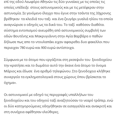
επί της οδού Λεωφόρο Αθηνών τις δύο γυναίκες με τις οποίες τις
οποίες υπέδειξε στους αστυνομικούς και με τις μετέφεραν στην
αστυνομία. Σε γενόμενο έλεγχο που έγινε στην τσάντα της 33χρονης
βρέθηκαν τα κλειδιά του ταξι και ένα ζευγάρι γυαλιά ηλίου τα οποία
αναγνώρισε ο οδηγός ως τα δικά του. Το ταξί καθόσον διαθέτει
σύστημα εντοπισμού ανευρέθη από αστυνομικούς συμβολή των
οδών Βουτένης και Μακρυγιάννη στην Αγία Βαρβάρα ο παθών
δήλωσε πως απο το ντουλαπάκι ειχαν αφαιρεθει δυο φακελλοι που
περιειχαν 780 ευρώ και 900 ευρώ αντίστοιχα.
Σύμφωνα με το άτομο που εργάζεται στη ρεσεψιόν του ξενοδοχείου
την κρατήσει και το δωμάτιο αυτό την έκανε ένα άτομο το όνομα
Μάριος και έδωσε ένα αριθμό τηλεφώνου. Στο ξενοδοχειο κλήθηκε
συνεργείο τα εγκληματολογικά στους χώρους όπου βρίσκεται το
όχημα».
Οι αστυνομικοί με οδηγό τις περιγραφές υπαλλήλων του
ξενοδοχείου και του οδηγού ταξί αναζητούσαν το νεαρό τράπερ, ενώ
οι δύο κατηγορούμενες οδηγήθηκαν σε εισαγγελέα και ανακριτή και
στη συνέχεια αφέθησαν ελεύθερες.