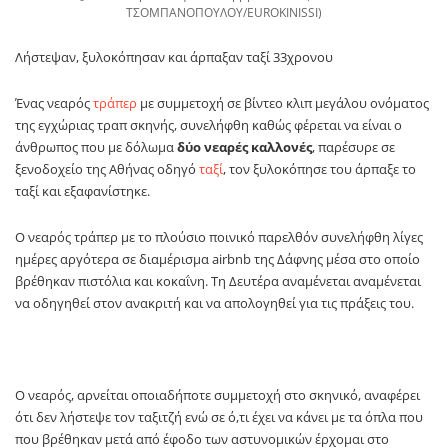
ΤΣΟΜΠΑΝΟΠΟΥΛΟΥ/EUROKINISSI)
Λήστεψαν, ξυλοκόπησαν και άρπαξαν ταξί 33χρονου
Ένας νεαρός
τράπερ
με συμμετοχή σε βίντεο κλιπ μεγάλου ονόματος
της εγχώριας τραπ σκηνής, συνελήφθη καθώς φέρεται να είναι ο
άνθρωπος που με δόλωμα
δύο νεαρές καλλονές
, παρέσυρε σε
ξενοδοχείο της Αθήνας οδηγό
ταξί
, τον ξυλοκόπησε του άρπαξε το
ταξί και εξαφανίστηκε.
Ο νεαρός τράπερ με το πλούσιο ποινικό παρελθόν συνελήφθη λίγες
ημέρες αργότερα σε διαμέρισμα airbnb της Δάφνης μέσα στο οποίο
βρέθηκαν πιστόλια και κοκαΐνη. Τη Δευτέρα αναμένεται αναμένεται
να οδηγηθεί στον ανακριτή και να απολογηθεί για τις πράξεις του.
Ο νεαρός, αρνείται οποιαδήποτε συμμετοχή στο σκηνικό, αναφέρει
ότι δεν λήστεψε τον ταξιτζή ενώ σε ό,τι έχει να κάνει με τα όπλα που
που βρέθηκαν μετά από έφοδο των αστυνομικών έρχομαι στο