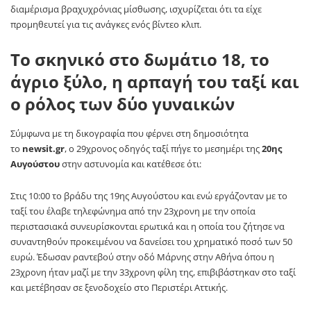
διαμέρισμα βραχυχρόνιας μίσθωσης, ισχυρίζεται ότι τα είχε
προμηθευτεί για τις ανάγκες ενός βίντεο κλιπ.
Το σκηνικό στο δωμάτιο 18, το
άγριο ξύλο, η αρπαγή του ταξί και
ο ρόλος των δύο γυναικών
Σύμφωνα με τη δικογραφία που φέρνει στη δημοσιότητα
το
newsit.gr
, ο 29χρονος οδηγός ταξί πήγε το μεσημέρι της
20ης
Αυγούστου
στην αστυνομία και κατέθεσε ότι:
Στις 10:00 το βράδυ της 19ης Αυγούστου και ενώ εργάζονταν με το
ταξί του έλαβε τηλεφώνημα από την 23χρονη με την οποία
περιστασιακά συνευρίσκονται ερωτικά και η οποία του ζήτησε να
συναντηθούν προκειμένου να δανείσει του χρηματικό ποσό των 50
ευρώ. Έδωσαν ραντεβού στην οδό Μάρνης στην Αθήνα όπου η
23χρονη ήταν μαζί με την 33χρονη φίλη της, επιβιβάστηκαν στο ταξί
και μετέβησαν σε ξενοδοχείο στο Περιστέρι Αττικής.