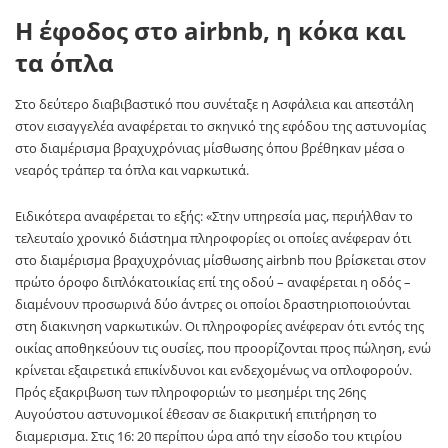
Η έφοδος στο airbnb, η κόκα και
τα όπλα
Στο δεύτερο διαβιβαστικό που συνέταξε η Ασφάλεια και απεστάλη
στον εισαγγελέα αναφέρεται το σκηνικό της εφόδου της αστυνομίας
στο διαμέρισμα βραχυχρόνιας μίσθωσης όπου βρέθηκαν μέσα ο
νεαρός τράπερ τα όπλα και ναρκωτικά.
Ειδικότερα αναφέρεται το εξής: «Στην υπηρεσία μας, περιήλθαν το
τελευταίο χρονικό διάστημα πληροφορίες οι οποίες ανέφεραν ότι
στο διαμέρισμα βραχυχρόνιας μίσθωσης airbnb που βρίσκεται στον
πρώτο όροφο διπλόκατοικίας επί της οδού – αναφέρεται η οδός –
διαμένουν προσωρινά δύο άντρες οι οποίοι δραστηριοποιούνται
στη διακινηση ναρκωτικών. Οι πληροφορίες ανέφεραν ότι εντός της
οικίας αποθηκεύουν τις ουσίες, που προορίζονται προς πώληση, ενώ
κρίνεται εξαιρετικά επικίνδυνοι και ενδεχομένως να οπλοφορούν.
Πρός εξακριβωση των πληροφοριών το μεσημέρι της 26ης
Αυγούστου αστυνομικοί έθεσαν σε διακριτική επιτήρηση το
διαμερισμα. Στις 16: 20 περίπου ώρα από την είσοδο του κτιρίου