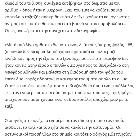
κλειδιά του ταξί στη συνέχεια κατέβηκαν στο δωμάτιο με τον
αριθμό 7 όπου ήταν η 33χρονη. Εκει του είπε να καθίσει σε μία
καρέκλα ο ταξιτζής αποκρίθηκε ότι δεν έχει χρήματα και αγνωστος
άντρας του είπε ότι θα του πάει στο βουνό να τον πυροβολήσει.…
Όπως αναφέρεται στην συνέχεια στην δικογραφία,
«Μετά από λίγο ήρθε στο δωμάτιο ένας δεύτερος άντρας ψηλός 1.85,
(ο παθών δεν διέκρινε λοιπά χαρακτηριστικά) και όλοι μαζί
κινήθηκαν προς την έξοδο του ξενοδοχείου ενώ στη ρεσεψιόν δεν
ήταν κανείς. Στην έξοδο ο παθών διέφυγε προς το βενζινάδικο στη
Λεωφόρο Αθηνών και μαλιστα στη διαδρομή από τον φόβο του
έπεσε δύο φορές οδόστρωμα και έφερε τραύματα σε όλο το σώμα.
Όταν τα κατάφερε και έφτασε στο βενζινάδικο όπου ένας υπάλληλος
εκεί τον ενημέρωσε ότι οι δύο άντρες από τους οποίους είχε ξεφύγει
αποχώρησαν με μηχανάκι, ενω οι δυο κοπέλες αποχώρησαν με το
ταξί.
Ο οδηγός στη συνέχεια ενημέρωσε τον ιδιοκτήτη απο τον οποίο
μισθωνει το ταξί και του ζήτησε να καλέσει την αστυνομία. Οι
αστυνομικοί προσήλθαν στο σημείο και τότε ο οδηγός ειδε πλησίον