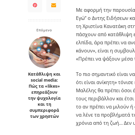
Κρήτη
Πελοπόννησος
Με αφορμή την παρουσίασ
Κυκλάδες
Εγώ” ο Δντης Ειδήσεων κ
Πελοπόννησος
τη Χριστίνα Κανατάκη στ
Επόμενο
πάσχουν από κατάθλιψη ε
ελπίδα, άρα πρέπει να α
κάνουν», είναι η συμβου
«Πρέπει να ψάξουν μέσα 
Το πιο σημαντικό είναι 
Κατάθλιψη και
social media:
ότι είναι ανίκητη» τόνισε
Πώς τα «likes»
Μαλέλης θα πρέπει όσοι έ
επηρεάζουν
τους περιβάλλον και έτσι
την ψυχολογία
και τη
το αν πρέπει να μιλούν ή 
συμπεριφορά
να λένε τα προβλήματά το
των χρηστών
χρόνια από τη ζωή… Δεν 