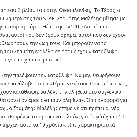
η του βιβλίου του στην Θεσσαλονίκη, “Το Τέρας κι
αι Ενημέρωσης του STAR, Σταμάτης Μαλέλης μίλησε με
ην εκπομπή Πάρτε Θέση της TV100. «Αυτοί που
ίναι αυτοί που δεν έχουν όραμα, αυτοί που δεν έχουν
ναθεωρήσουν την ζωή τους. Και μπορούν να το
λή του Σταμάτη Μαλέλη σε όσους έχουν κατάθλιψη.
τους» είπε χαρακτηριστικά.
να «την παλέψουν την κατάθλιψη. Να μην θεωρήσουν
 και επανάλαβε ότι το «Τέρας νικιέται». Όπως είπε ο κος
χουν κατάθλιψη, να λένε την αλήθεια στο συγγενικό
 θα φανεί αν «μας αγαπούν αληθινά». Όσο αναφορά για
όχι, ο Σταμάτης Μαλέλης επέμεινε ότι πρέπει οι νέοι
υ. «Επιμένω ότι πρέπει να μιλούν, γιατί εγώ έχασα 10
υπήρχαν αυτά τα 10 χρόνια», είπε χαρακτηριστικά