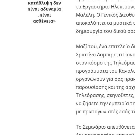
κατάθλιψη δεν
το Εργαστήριο Ηλεκτρονι
είναι αδυναμία
Μαλέλη. Ο Γενικός Διευθ
, είναι
ασθένεια»
αποκαλύπτει τα μυστικά 
δημιουργία του δικού σας
Μαζί του, ένα επιτελείο 
Χριστίνα Λαμπίρη, ο Παν
στον κόσμο της Τηλεόρασ
προγράμματα του Καναλιο
οργανώνουν για σας πρακ
παρουσίασης και της αρχι
Τηλεόρασης, σκηνοθέτες, 
να ζήσετε την εμπειρία τ
με πρωταγωνιστές εσάς το
Το Σεμινάριο απευθύνετα
Δημοσιογραφίας, επαγγελ