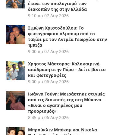
έκανε τον απολογισμό των
διακοπών της στην Ελλάδα
9:10 πμ
07 Αυγ 2026
Σιμώνη Χριστοδούλου: Το
φωτογραφικό άλμπουμ από το
ταξίδι με τον Αντρέα Γεωργίου στην
Ίμπιζα
9:00 πμ
07 Αυγ 2026
Χρήστος Μάστορας: Καλοκαιρινή
απόδραση στην Πάρο – Δείτε βίντεο
και φωτογραφίες
9:00 μμ
06 Αυγ 2026
Ιωάννα Τούνη: Μοιράστηκε στιγμές
από τις διακοπές της στη Μύκονο –
«Είναι ο αγαπημένος μου
προορισμός»
8:45 μμ
06 Αυγ 2026
Μπρούκλιν Μπέκαμ και Νίκολα