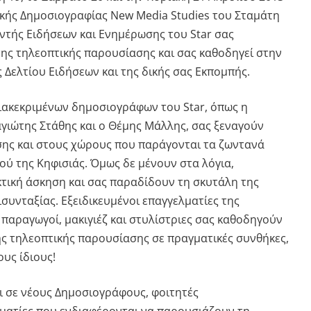
κής Δημοσιογραφίας New Media Studies του Σταμάτη
υντής Ειδήσεων και Ενημέρωσης του Star σας
της τηλεοπτικής παρουσίασης και σας καθοδηγεί στην
 Δελτίου Ειδήσεων και της δικής σας Εκπομπής.
διακεκριμένων δημοσιογράφων του Star, όπως η
αγιώτης Στάθης και ο Θέμης Μάλλης, σας ξεναγούν
ης και στους χώρους που παράγονται τα ζωντανά
ύ της Κηφισιάς. Όμως δε μένουν στα λόγια,
τική άσκηση και σας παραδίδουν τη σκυτάλη της
συνταξίας. Εξειδικευμένοι επαγγελματίες της
παραγωγοί, μακιγιέζ και στυλίστριες σας καθοδηγούν
ης τηλεοπτικής παρουσίασης σε πραγματικές συνθήκες,
υς ίδιους!
ι σε νέους Δημοσιογράφους, φοιτητές
ματίες που ενδιαφέρονται να παρουσιάζουν τη