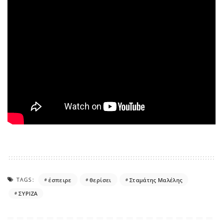
TAGS:
έσπειρε
θερίσει
Σταμάτης Μαλέλης
ΣΥΡΙΖΑ