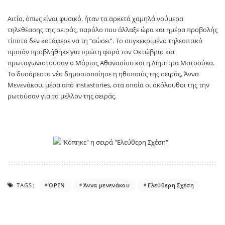
Αιτία, όπως είναι φυσικό, ήταν τα αρκετά χαμηλά νούμερα
τηλεθέασης της σειράς, παρόλο που άλλαξε ώρα και ημέρα προβολής
τίποτα δεν κατάφερε να τη “σώσει”. Το συγκεκριμένο τηλεοπτικό
προϊόν προβλήθηκε για πρώτη φορά τον Οκτώβριο και
πρωταγωνιστούσαν ο Μάριος Αθανασίου και η Δήμητρα Ματσούκα.
Το δυσάρεστο νέο δημοσιοποίησε η ηθοποιός της σειράς, Άννα
Μενενάκου, μέσα από instastories, στα οποία οι ακόλουθοι της την
ρωτούσαν για το μέλλον της σειράς.
TAGS:
OPEN
Άννα μενενάκου
Ελεύθερη Σχέση