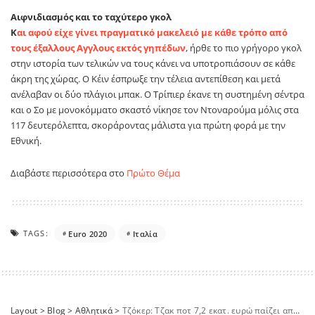
Αιφνιδιασμός και το ταχύτερο γκολ
Κ
αι αφού είχε γίνει πραγματικό μακελειό με κάθε τρόπο από
τους έξαλλους Αγγλους εκτός γηπέδων
, ήρθε το πιο γρήγορο γκολ
στην ιστορία των τελικών να τους κάνει να υποτροπιάσουν σε κάθε
άκρη της χώρας. Ο Κέιν έσπρωξε την τέλεια αντεπίθεση και μετά
ανέλαβαν οι δύο πλάγιοι μπακ. Ο Τρίπιερ έκανε τη συστημένη σέντρα
και ο Σο με μονοκόμματο σκαστό νίκησε τον Ντοναρούμα μόλις στα
117 δευτερόλεπτα, σκοράροντας μάλιστα για πρώτη φορά με την
Εθνική.
Διαβάστε περισσότερα στο
Πρώτο Θέμα
TAGS:
Euro 2020
Ιταλία
Layout
>
Blog
>
Αθλητικά
>
Τζόκερ: Τζακ ποτ 7,2 εκατ. ευρώ παίζει απόψε μπάλα στα καταστήματα ΟΠΑΠ