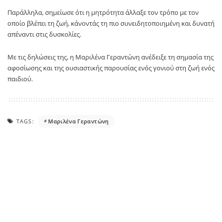
Παράλληλα, σημείωσε ότι η μητρότητα άλλαξε τον τρόπο με τον
οποίο βλέπει τη ζωή, κάνοντάς τη πιο συνειδητοποιημένη και δυνατή
απέναντι στις δυσκολίες.
Με τις δηλώσεις της, η Μαριλένα Γεραντώνη ανέδειξε τη σημασία της
αφοσίωσης και της ουσιαστικής παρουσίας ενός γονιού στη ζωή ενός
παιδιού.
TAGS:
Μαριλένα Γεραντώνη