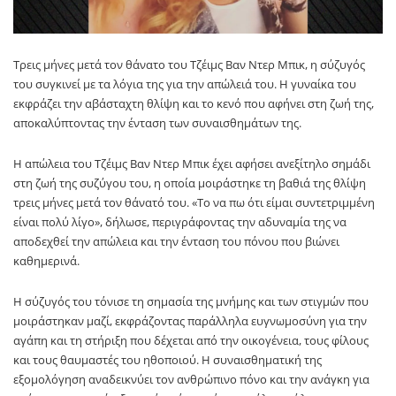
Τρεις μήνες μετά τον θάνατο του Τζέιμς Βαν Ντερ Μπικ, η σύζυγός
του συγκινεί με τα λόγια της για την απώλειά του. Η γυναίκα του
εκφράζει την αβάσταχτη θλίψη και το κενό που αφήνει στη ζωή της,
αποκαλύπτοντας την ένταση των συναισθημάτων της.
Η απώλεια του Τζέιμς Βαν Ντερ Μπικ έχει αφήσει ανεξίτηλο σημάδι
στη ζωή της συζύγου του, η οποία μοιράστηκε τη βαθιά της θλίψη
τρεις μήνες μετά τον θάνατό του. «Το να πω ότι είμαι συντετριμμένη
είναι πολύ λίγο», δήλωσε, περιγράφοντας την αδυναμία της να
αποδεχθεί την απώλεια και την ένταση του πόνου που βιώνει
καθημερινά.
Η σύζυγός του τόνισε τη σημασία της μνήμης και των στιγμών που
μοιράστηκαν μαζί, εκφράζοντας παράλληλα ευγνωμοσύνη για την
αγάπη και τη στήριξη που δέχεται από την οικογένεια, τους φίλους
και τους θαυμαστές του ηθοποιού. Η συναισθηματική της
εξομολόγηση αναδεικνύει τον ανθρώπινο πόνο και την ανάγκη για