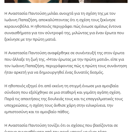
Η Αναστασία Παντούση μιλάει ανοιχτά για τη σχέση της με τον
Ιωάννη Παπαζήση, αποκαλύπτοντας ότι η σχέση τους ξεκίνησε
κεραυνοβόλα. Η ηθοποιός περιγράφει πώς ένιωσε αμέσως έντονα
συναισθήματα για τον σύντροφό της, μιλώντας για έναν έρωτα που
ξεκίνησε με την πρώτη ματιά.
Η Αναστασία Παντούση αναφέρθηκε σε συνέντευξή της στον έρωτα
που άλλαξε τη ζωή της. «Ήταν έρωτας με την πρώτη ματιά», είπε για
τον Ιωάννη Παπαζήση, περιγράφοντας πώς η πρώτη τους συνάντηση
ήταν αρκετή για να δημιουργηθεί ένας δυνατός δεσμός.
Η ηθοποιός εξηγεί ότι από εκείνη τη στιγμή ένιωσε μια αμοιβαία
σύνδεση που εξελίχθηκε σε μια σταθερή και γεμάτη αγάπη σχέση.
Παρά τις απαιτήσεις της δουλειάς τους και τις επαγγελματικές τους
υποχρεώσεις, η σχέση τους άνθισε χάρη στην ειλικρίνεια, την
εμπιστοσύνη και το αμοιβαίο πάθος.
Η Αναστασία Παντούση τονίζει ότι οι σχέσεις που βασίζονται σε
έντονα συναισθήματα από την αρχή μπορεί να είναι τόσο