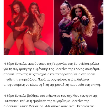
Η Σάρα Ένγκελς, εκπρόσωπος της Γερμανίας στη Eurovision, μιλάει
για τη σύγκριση της εμφάνισής της με εκείνη της Έλενας Φουρέιρα,
αποκαλύπτοντας πώς τα σχόλια και τα παρατσούκλια στα social
media την επηρεάζουν. Παρά τις συγκρίσεις, η ίδια δηλώνει
αποφασισμένη να κάνει τη δική της μοναδική παρουσία στη σκηνή.
Η Σάρα Ένγκελς βρέθηκε στο επίκεντρο των σχολίων των φαν της
Eurovision, καθώς η εμφάνισή της συγκρίθηκε με εκείνη της
διάσημης Έλενας Φουρέιρα. «Με αποκαλούν Temu βερσιόν της