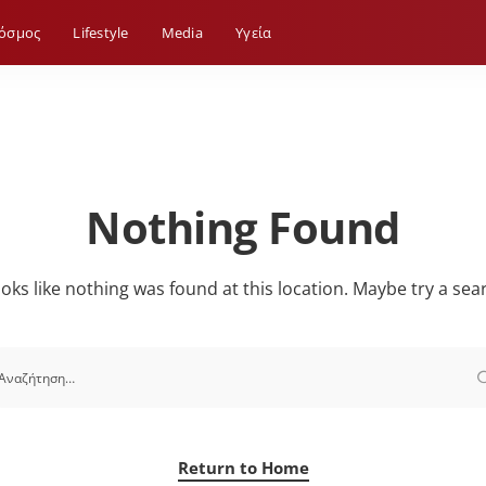
όσμος
Lifestyle
Media
Yγεία
Nothing Found
looks like nothing was found at this location. Maybe try a sea
Return to Home