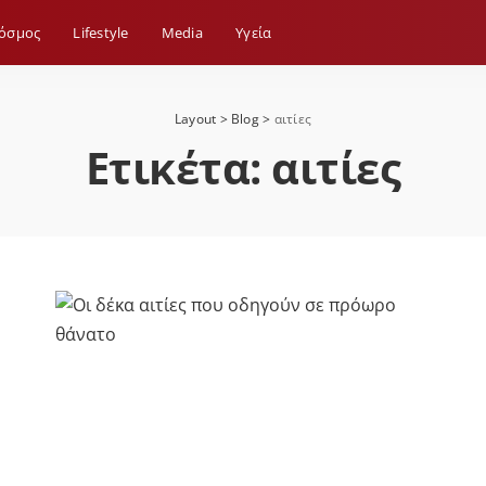
όσμος
Lifestyle
Media
Yγεία
Layout
>
Blog
>
αιτίες
Ετικέτα:
αιτίες