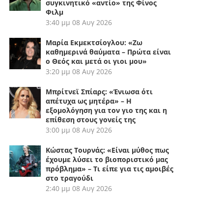
συγκινητικό «αντίο» της Φίνος
Φιλμ
3:40 μμ
08 Αυγ 2026
Μαρία Εκμεκτσίογλου: «Ζω
καθημερινά θαύματα – Πρώτα είναι
ο Θεός και μετά οι γιοι μου»
3:20 μμ
08 Αυγ 2026
Μπρίτνεϊ Σπίαρς: «Ένιωσα ότι
απέτυχα ως μητέρα» – Η
εξομολόγηση για τον γιο της και η
επίθεση στους γονείς της
3:00 μμ
08 Αυγ 2026
Κώστας Τουρνάς: «Είναι μύθος πως
έχουμε λύσει το βιοποριστικό μας
πρόβλημα» – Τι είπε για τις αμοιβές
στο τραγούδι
2:40 μμ
08 Αυγ 2026