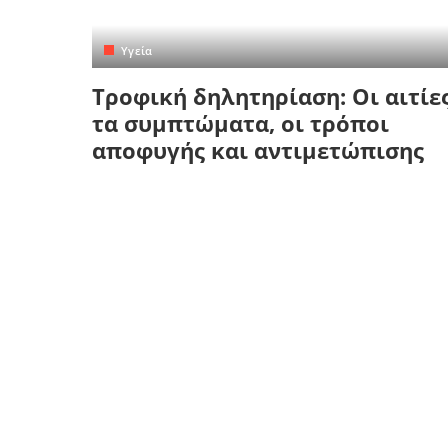
Κρήτη
Πελοπόννησος
Κυκλάδες
Yγεία
Πελοπόννησος
Τροφική δηλητηρίαση: Οι αιτίες
τα συμπτώματα, οι τρόποι
αποφυγής και αντιμετώπισης