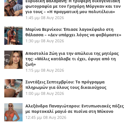
Ευρυδίκη Βαλαβάνη: Η τρυφερή οικογενειακή
φωτογραφία με τον Γρηγόρη Μόργκαν και τον
γιο τους – «Η πραγματική μου πολυτέλεια»
1:45 μμ
08 Αυγ 2026
Μαρίνα Βερνίκου: Έπιασε λαγοκέφαλο στη
θάλασσα – «Δεν υπάρχει λόγος να φοβόμαστε»
1:30 μμ
08 Αυγ 2026
Αποστολία Ζώη για την απώλεια της μητέρας
της: «Μόλις κατάλαβε τι έχει, έφυγε από τη
ζωή»
1:15 μμ
08 Αυγ 2026
Συντάξεις Σεπτεμβρίου: Το πρόγραμμα
πληρωμών για όλους τους δικαιούχους
1:00 μμ
08 Αυγ 2026
Αλεξάνδρα Παναγιώταρου: Εντυπωσιακές πόζες
με πορτοκαλί μαγιό σε πισίνα στη Μύκονο
12:45 μμ
08 Αυγ 2026