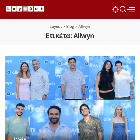
Layout
>
Blog
>
Allwyn
Ετικέτα:
Allwyn
Ελλάδα