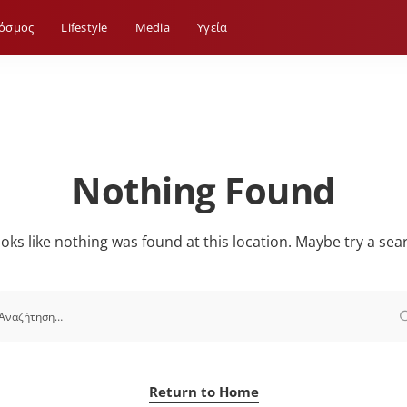
όσμος
Lifestyle
Media
Yγεία
Nothing Found
looks like nothing was found at this location. Maybe try a sea
Return to Home