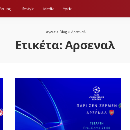
όσμος
Lifestyle
Media
Yγεία
Layout
>
Blog
>
Αρσεναλ
Ετικέτα:
Αρσεναλ