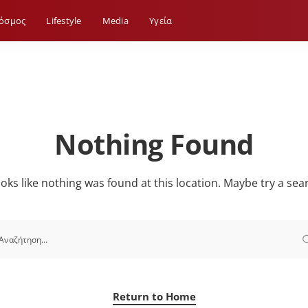
όσμος
Lifestyle
Media
Yγεία
Nothing Found
looks like nothing was found at this location. Maybe try a sea
Return to Home