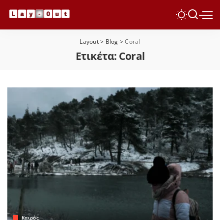
Layout
>
Blog
>
Coral
Ετικέτα:
Coral
Καιρός