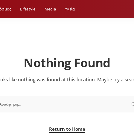
όσμος
Lifestyle
Media
Yγεία
Nothing Found
looks like nothing was found at this location. Maybe try a sea
Return to Home