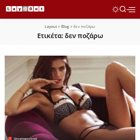
Layout
>
Blog
>
δεν ποζάρω
Ετικέτα:
δεν ποζάρω
Uncategorized