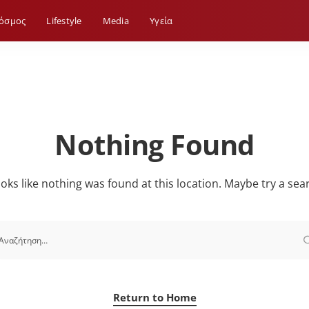
όσμος
Lifestyle
Media
Yγεία
Nothing Found
looks like nothing was found at this location. Maybe try a sea
Return to Home