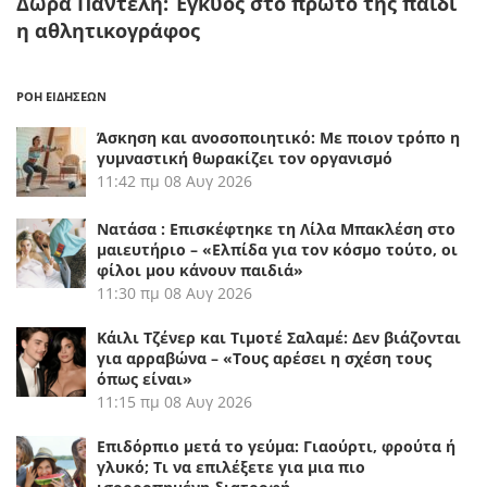
Δώρα Παντέλη: Έγκυος στο πρώτο της παιδί
η αθλητικογράφος
ΡΟΗ ΕΙΔΗΣΕΩΝ
Άσκηση και ανοσοποιητικό: Με ποιον τρόπο η
γυμναστική θωρακίζει τον οργανισμό
11:42 πμ
08 Αυγ 2026
Νατάσα : Επισκέφτηκε τη Λίλα Μπακλέση στο
μαιευτήριο – «Ελπίδα για τον κόσμο τούτο, οι
φίλοι μου κάνουν παιδιά»
11:30 πμ
08 Αυγ 2026
Κάιλι Τζένερ και Τιμοτέ Σαλαμέ: Δεν βιάζονται
για αρραβώνα – «Τους αρέσει η σχέση τους
όπως είναι»
11:15 πμ
08 Αυγ 2026
Επιδόρπιο μετά το γεύμα: Γιαούρτι, φρούτα ή
γλυκό; Τι να επιλέξετε για μια πιο