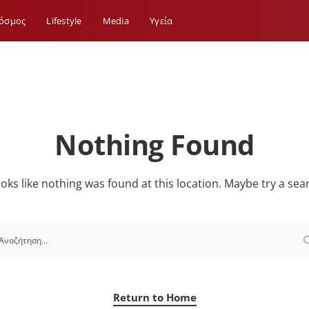
όσμος
Lifestyle
Media
Yγεία
Nothing Found
looks like nothing was found at this location. Maybe try a sea
Return to Home