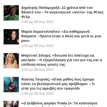
Δημήτρης Παπαμιχαήλ: 22 χρόνια από τον
θάνατό του – Το συγκινητικό «αντίο» της Φίνος
Φιλμ
3:40 μμ
08 Αυγ 2026
Μαρία Εκμεκτσίογλου: «Ζω καθημερινά
θαύματα – Πρώτα είναι ο Θεός και μετά οι γιοι
μου»
3:20 μμ
08 Αυγ 2026
Μπρίτνεϊ Σπίαρς: «Ένιωσα ότι απέτυχα ως
μητέρα» – Η εξομολόγηση για τον γιο της και η
επίθεση στους γονείς της
3:00 μμ
08 Αυγ 2026
Κώστας Τουρνάς: «Είναι μύθος πως έχουμε
λύσει το βιοποριστικό μας πρόβλημα» – Τι
είπε για τις αμοιβές στο τραγούδι
2:40 μμ
08 Αυγ 2026
«Ο Διάβολος φοράει Prada 2»: Τα κοστούμια