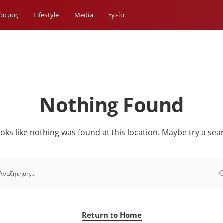
όσμος
Lifestyle
Media
Yγεία
Nothing Found
looks like nothing was found at this location. Maybe try a sea
Return to Home