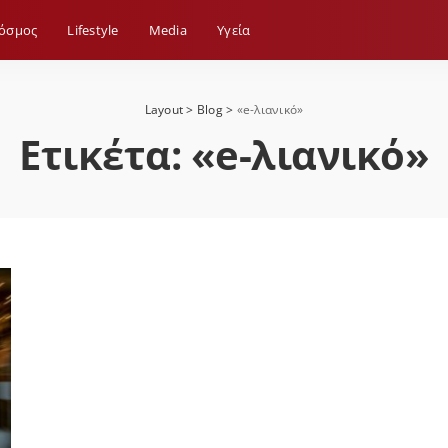
όσμος
Lifestyle
Media
Yγεία
Layout
>
Blog
>
«e-λιανικό»
Ετικέτα:
«e-λιανικό»