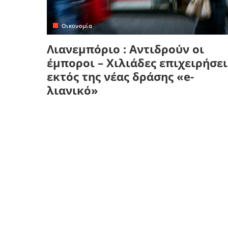
Κρήτη
Πελοπόννησος
Κυκλάδες
Οικονομία
Πελοπόννησος
Λιανεμπόριο : Αντιδρούν οι
έμποροι – Χιλιάδες επιχειρήσει
εκτός της νέας δράσης «e-
λιανικό»