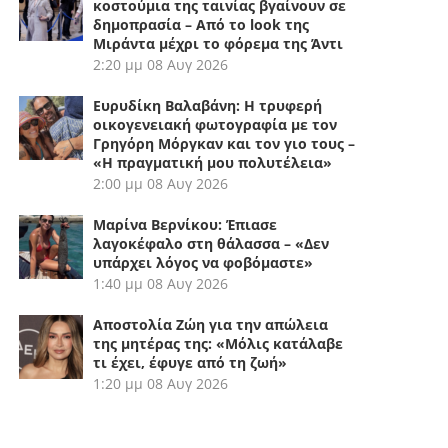
κοστούμια της ταινίας βγαίνουν σε
δημοπρασία – Από το look της
Μιράντα μέχρι το φόρεμα της Άντι
2:20 μμ
08 Αυγ 2026
Ευρυδίκη Βαλαβάνη: Η τρυφερή
οικογενειακή φωτογραφία με τον
Γρηγόρη Μόργκαν και τον γιο τους –
«Η πραγματική μου πολυτέλεια»
2:00 μμ
08 Αυγ 2026
Μαρίνα Βερνίκου: Έπιασε
λαγοκέφαλο στη θάλασσα – «Δεν
υπάρχει λόγος να φοβόμαστε»
1:40 μμ
08 Αυγ 2026
Αποστολία Ζώη για την απώλεια
της μητέρας της: «Μόλις κατάλαβε
τι έχει, έφυγε από τη ζωή»
1:20 μμ
08 Αυγ 2026