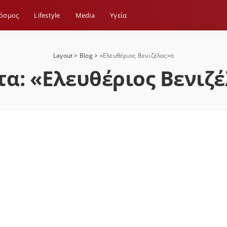
όσμος
Lifestyle
Media
Yγεία
Layout
>
Blog
>
«Ελευθέριος Βενιζέλος»ό
τα:
«Ελευθέριος Βενιζ