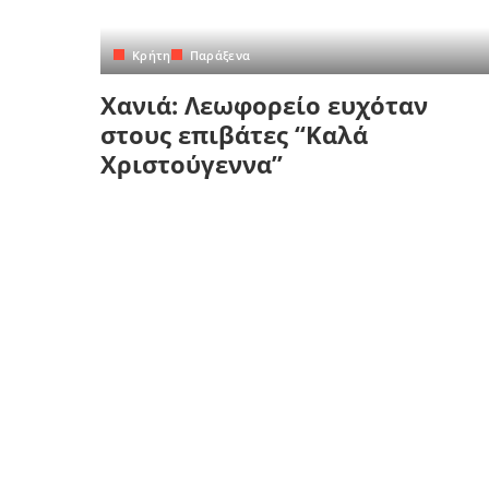
Κρήτη
Πελοπόννησος
Κυκλάδες
Κρήτη
Παράξενα
Πελοπόννησος
Χανιά: Λεωφορείο ευχόταν
στους επιβάτες “Καλά
Χριστούγεννα”