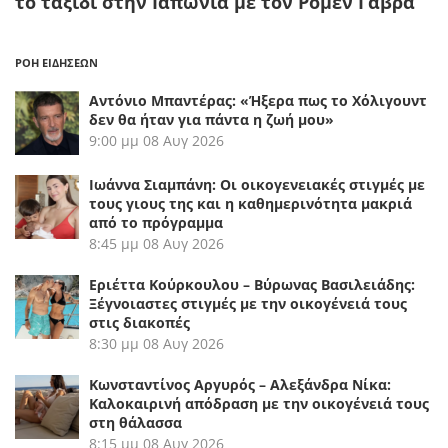
το ταξίδι στην Ιαπωνία με τον Ρομέν Γαβρά
ΡΟΗ ΕΙΔΗΣΕΩΝ
Αντόνιο Μπαντέρας: «Ήξερα πως το Χόλιγουντ
δεν θα ήταν για πάντα η ζωή μου»
9:00 μμ
08 Αυγ 2026
Ιωάννα Σιαμπάνη: Οι οικογενειακές στιγμές με
τους γιους της και η καθημερινότητα μακριά
από το πρόγραμμα
8:45 μμ
08 Αυγ 2026
Εριέττα Κούρκουλου – Βύρωνας Βασιλειάδης:
Ξέγνοιαστες στιγμές με την οικογένειά τους
στις διακοπές
8:30 μμ
08 Αυγ 2026
Κωνσταντίνος Αργυρός – Αλεξάνδρα Νίκα:
Καλοκαιρινή απόδραση με την οικογένειά τους
στη θάλασσα
8:15 μμ
08 Αυγ 2026