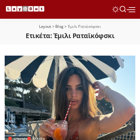
Layout
>
Blog
>
Έμιλι Ραταϊκόφσκι
Ετικέτα:
Έμιλι Ραταϊκόφσκι
Lifestyle
Ελλάδα