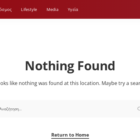
όσμος
Lifestyle
Media
Yγεία
Nothing Found
looks like nothing was found at this location. Maybe try a sea
Return to Home