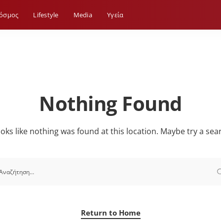
όσμος
Lifestyle
Media
Yγεία
Nothing Found
looks like nothing was found at this location. Maybe try a sea
Return to Home