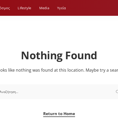
όσμος
Lifestyle
Media
Yγεία
Nothing Found
looks like nothing was found at this location. Maybe try a sea
Return to Home