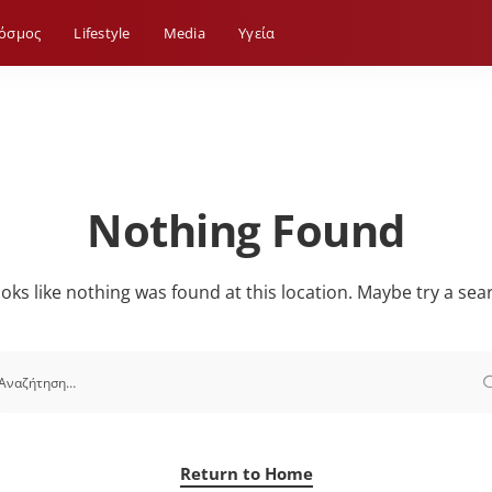
όσμος
Lifestyle
Media
Yγεία
Nothing Found
looks like nothing was found at this location. Maybe try a sea
Return to Home