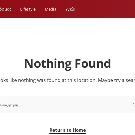
όσμος
Lifestyle
Media
Yγεία
Nothing Found
looks like nothing was found at this location. Maybe try a sea
Return to Home