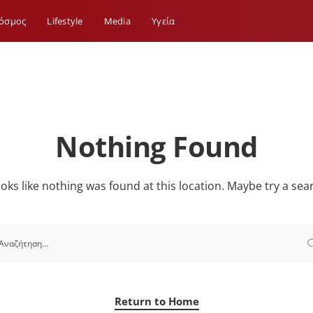
όσμος
Lifestyle
Media
Yγεία
Nothing Found
looks like nothing was found at this location. Maybe try a sea
Return to Home