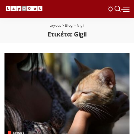
Layout
>
Blog
>
Gigil
Ετικέτα:
Gigil
Κόσμος