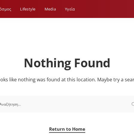
όσμος
Lifestyle
Media
Yγεία
Nothing Found
looks like nothing was found at this location. Maybe try a sea
Return to Home