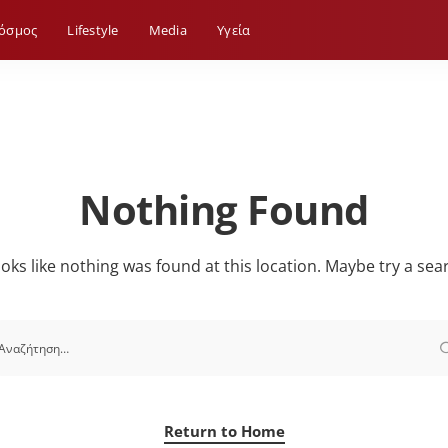
όσμος
Lifestyle
Media
Yγεία
Nothing Found
looks like nothing was found at this location. Maybe try a sea
Return to Home