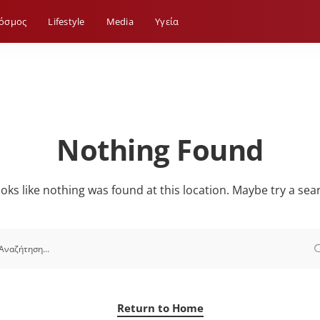
όσμος
Lifestyle
Media
Yγεία
Nothing Found
looks like nothing was found at this location. Maybe try a sea
Return to Home