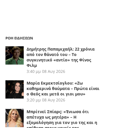
ΡΟΗ ΕΙΔΗΣΕΩΝ
Δημήτρης Παπαμιχαήλ: 22 χρόνια
από τον θάνατό του – Το
συγκινητικό «αντίο» της Φίνος
Φιλμ
3:40 μμ
08 Αυγ 2026
Μαρία Εκμεκτσίογλου: «Ζω
καθημερινά θαύματα – Πρώτα είναι
ο Θεός και μετά οι γιοι μου»
3:20 μμ
08 Αυγ 2026
Μπρίτνεϊ Σπίαρς: «Ένιωσα ότι
απέτυχα ως μητέρα» – Η
εξομολόγηση για τον γιο της και η
επίθεση στους γονείς της