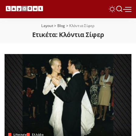
Layout
>
Blog
>
Κλόντια Σίφερ
Ετικέτα:
Κλόντια Σίφερ
Lifestyle
Ελλάδα