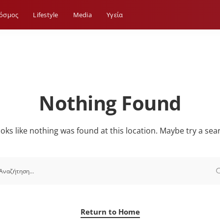
όσμος
Lifestyle
Media
Yγεία
Nothing Found
looks like nothing was found at this location. Maybe try a sea
Return to Home