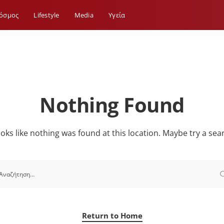
όσμος
Lifestyle
Media
Yγεία
Nothing Found
looks like nothing was found at this location. Maybe try a sea
Return to Home