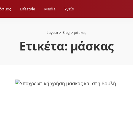
όσμος
Lifestyle
Media
Yγεία
Layout
>
Blog
>
μάσκας
Ετικέτα:
μάσκας