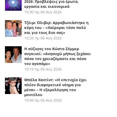
2026: Προβλέψεις για έρωτα,
εργασία και οικονομικά
10:30 πμ
06 Αυγ 2026
Τζέιμι Όλιβερ: Αρραβωνιάστηκε η
κόρη του – «Χαίρομαι τόσο πολύ
και για τους δυο σας»
10:20 πμ
06 Αυγ 2026
Η σύζυγος του Κώστα Σόμμερ
συγκινεί: «Ανησυχώ μήπως ξεχάσει
πόσο τον χρειαζόμαστε και πόσο
τον αγαπάμε»
10:10 πμ
06 Αυγ 2026
Μπέλα Χαντίντ: «Η επιτυχία έχει
πλέον διαφορετικό νόημα για
μένα» – Η εξομολόγηση του
μοντέλου
10:00 πμ
06 Αυγ 2026