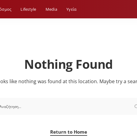
όσμος
Lifestyle
Media
Yγεία
Nothing Found
looks like nothing was found at this location. Maybe try a sea
Return to Home