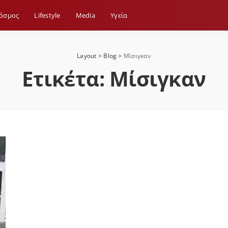
όσμος
Lifestyle
Media
Yγεία
Layout
>
Blog
>
Μίσιγκαν
Ετικέτα:
Μίσιγκαν