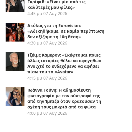
Γκρίφιθ: «Είναι μία από τις
καλύτερές μου φίλες»
4:45 μμ
07 Αυγ 2026
Ακύλας για τη Eurovision:
«Αδικηθήκαμε, σε καμία περίπτωση
δεν αξίζαμε τη 10η θέση»
4:30 μμ
07 Αυγ 2026
Τζέιμς Κάμερον: «Σκέφτομαι ποιες
άλλες ιστορίες θέλω να αφηγηθώ» –
Ανοιχτό το ενδεχόμενο να αφήσει
πίσω του το «Avatar»
4:15 μμ
07 Αυγ 2026
Ιωάννα Τούνη: Η αδημοσίευτη
φωτογραφία με τον σύντροφό της
από την Ίμπιζα όταν κρατούσαν τη
σχέση τους μακριά από τα φώτα
4:00 μμ
07 Αυγ 2026