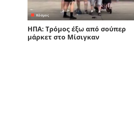
Κρήτη
Πελοπόννησος
Κυκλάδες
Κόσμος
Πελοπόννησος
ΗΠΑ: Τρόμος έξω από σούπερ
μάρκετ στο Μίσιγκαν