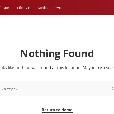
όσμος
Lifestyle
Media
Yγεία
Nothing Found
looks like nothing was found at this location. Maybe try a sea
Return to Home