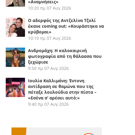
«Αναμνήσεις»
10:20 πμ
07 Αυγ 2026
Ο αδερφός της Αντζελίνα Τζολί
έκανε coming out: «Κουράστηκα να
κρύβομαι»
10:10 πμ
07 Αυγ 2026
Ανδρομάχη: Η καλοκαιρινή
φωτογραφία από τη θάλασσα που
ξεχώρισε
9:50 πμ
07 Αυγ 2026
Ιουλία Καλλιμάνη: Έντονη
αντίδραση σε θαμώνα που της
πέταξε λουλούδια στην πίστα –
«Εσένα σ’ αρέσει αυτό;»
9:40 πμ
07 Αυγ 2026