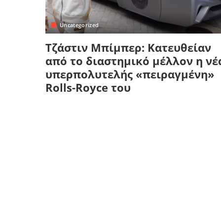
Κρήτη
Πελοπόννησος
Κυκλάδες
Uncategorized
Πελοπόννησος
Τζάστιν Μπίμπερ: Κατευθείαν
από το διαστημικό μέλλον η νέ
υπερπολυτελής «πειραγμένη»
Rolls-Royce του