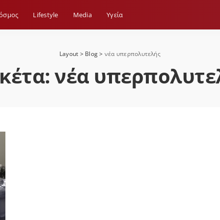
όσμος
Lifestyle
Media
Yγεία
Layout
>
Blog
>
νέα υπερπολυτελής
ικέτα:
νέα υπερπολυτε